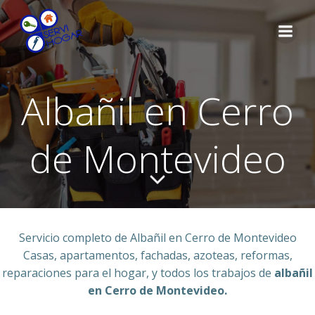
Saltar
al
contenido
Albañil en Cerro
de Montevideo
Servicio completo de Albañil en Cerro de Montevideo
Casas, apartamentos, fachadas, azoteas, reformas,
reparaciones para el hogar, y todos los trabajos de
albañil
en Cerro de Montevideo.