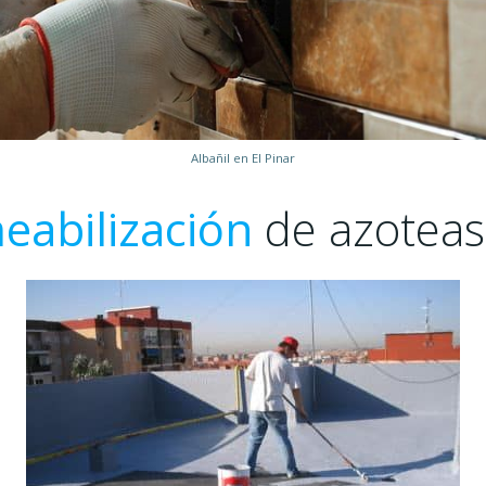
Albañil en El Pinar
abilización
de azoteas 