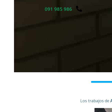
091 985 986
Los trabajos de