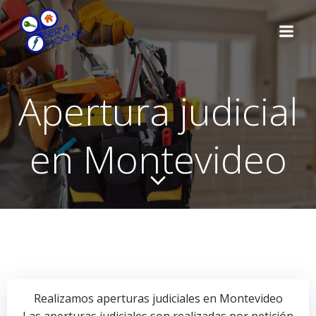
Saltar
al
contenido
Apertura judicial
en Montevideo
Realizamos aperturas judiciales en Montevideo