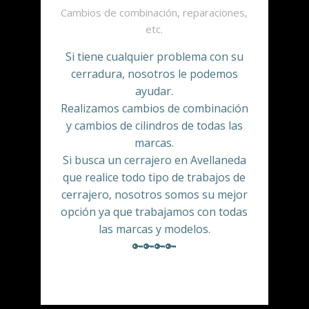
Cambios de combinación, reparaciones,
etc.
Si tiene cualquier problema con su
cerradura, nosotros le podemos
ayudar.
Realizamos cambios de combinación
y cambios de cilindros de todas las
marcas.
Si busca un cerrajero en Avellaneda
que realice todo tipo de trabajos de
cerrajero, nosotros somos su mejor
opción ya que trabajamos con todas
las marcas y modelos.
🔑🔑🔑🔑