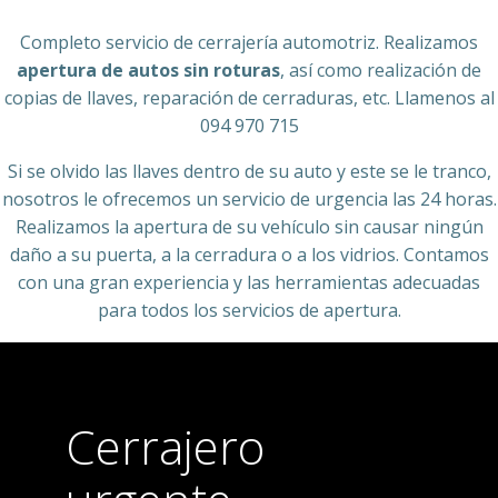
Completo servicio de cerrajería automotriz. Realizamos
apertura de autos sin roturas
, así como realización de
copias de llaves, reparación de cerraduras, etc. Llamenos al
094 970 715
Si se olvido las llaves dentro de su auto y este se le tranco,
nosotros le ofrecemos un servicio de urgencia las 24 horas.
Realizamos la apertura de su vehículo sin causar ningún
daño a su puerta, a la cerradura o a los vidrios. Contamos
con una gran experiencia y las herramientas adecuadas
para todos los servicios de apertura.
Cerrajero