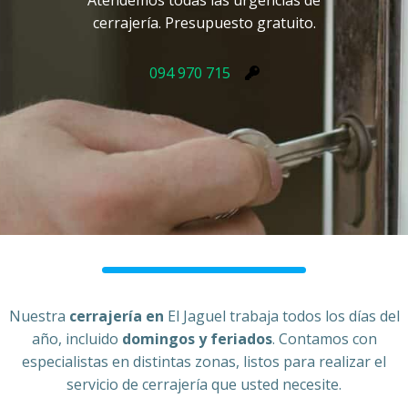
Atendemos todas las urgencias de
cerrajería. Presupuesto gratuito.
094 970 715
Nuestra
cerrajería en
El Jaguel trabaja todos los días del
año, incluido
domingos y feriados
. Contamos con
especialistas en distintas zonas, listos para realizar el
servicio de cerrajería que usted necesite.