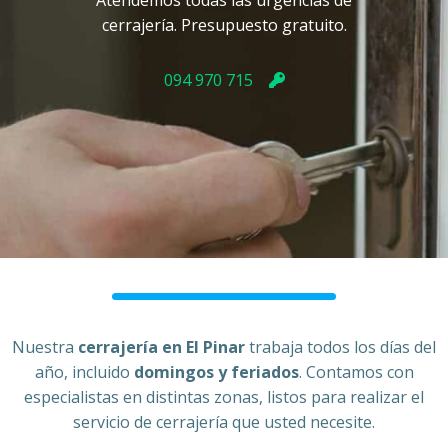
Atendemos todas las urgencias de
cerrajería. Presupuesto gratuito.
094 970 715
Nuestra
cerrajería en
El Pinar
trabaja todos los días del
año, incluido
domingos y feriados
. Contamos con
especialistas en distintas zonas, listos para realizar el
servicio de cerrajería que usted necesite.