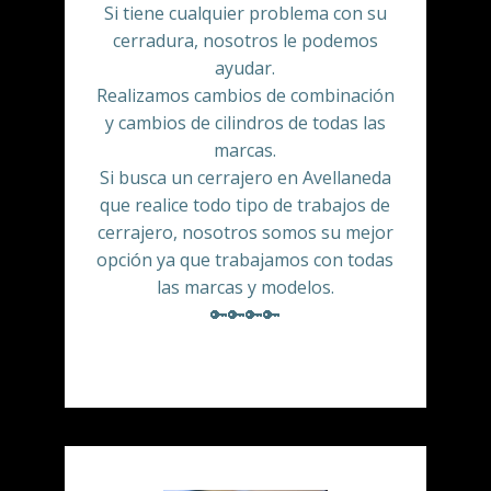
Si tiene cualquier problema con su
cerradura, nosotros le podemos
ayudar.
Realizamos cambios de combinación
y cambios de cilindros de todas las
marcas.
Si busca un cerrajero en Avellaneda
que realice todo tipo de trabajos de
cerrajero, nosotros somos su mejor
opción ya que trabajamos con todas
las marcas y modelos.
🔑🔑🔑🔑