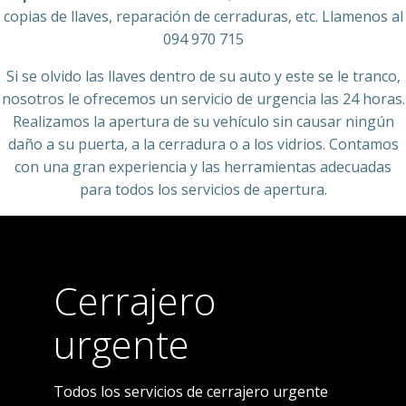
copias de llaves, reparación de cerraduras, etc. Llamenos al
094 970 715
Si se olvido las llaves dentro de su auto y este se le tranco,
nosotros le ofrecemos un servicio de urgencia las 24 horas.
Realizamos la apertura de su vehículo sin causar ningún
daño a su puerta, a la cerradura o a los vidrios. Contamos
con una gran experiencia y las herramientas adecuadas
para todos los servicios de apertura.
Cerrajero
urgente
Todos los servicios de cerrajero urgente