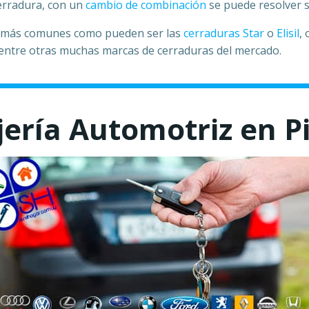
cerradura, con un
cambio de combinación
se puede resolver 
s más comunes como pueden ser las
cerraduras Star
o
Elisil
,
, entre otras muchas marcas de cerraduras del mercado.
jería Automotriz en P