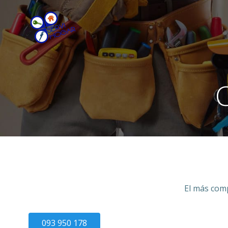
Saltar
al
contenido
C
El más comp
093 950 178