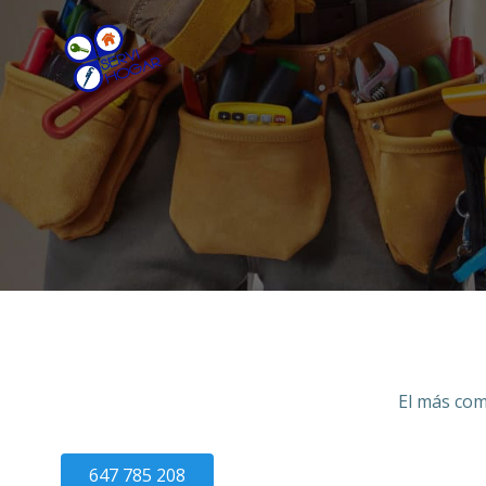
Saltar
al
contenido
El más com
647 785 208