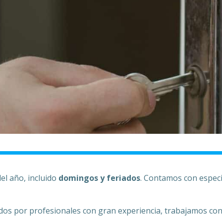
del año, incluido
domingos y feriados
. Contamos con especia
idos por profesionales con gran experiencia, trabajamos con