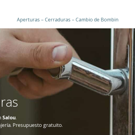
Aperturas – Cerraduras – Cambio de Bombin
oras
en
Salou
.
jería. Presupuesto gratuito.