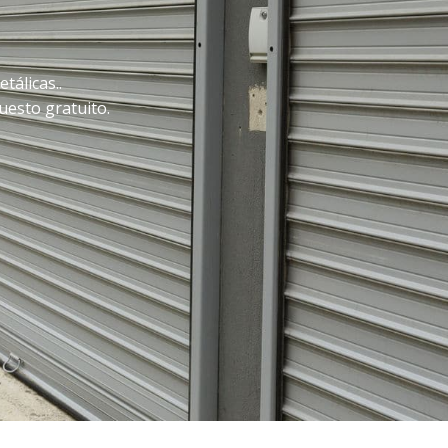
tálicas..
uesto gratuito.