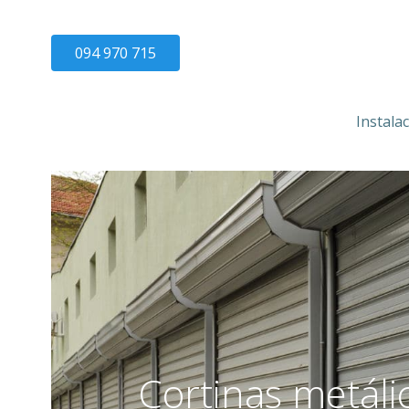
094 970 715
Instala
Cortinas metáli