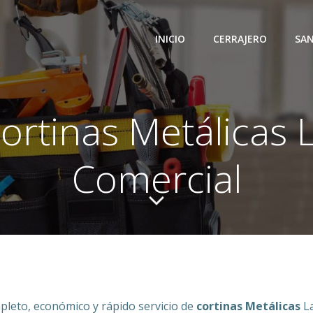
INICIO
CERRAJERO
SAN
ortinas Metálicas 
Comercial
pleto, económico y rápido servicio de
cortinas Metálicas
La