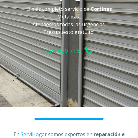
El más completo servicio de
Cortinas
Metálicas..
Atendemos todas las urgencias.
Presupuesto gratuito.
094 970 715
En
ServiHogar
somos expertos en
reparación e