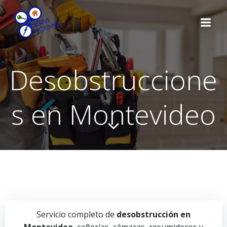
Saltar
al
contenido
Desobstruccione
s en Montevideo
Servicio completo de
desobstrucción en