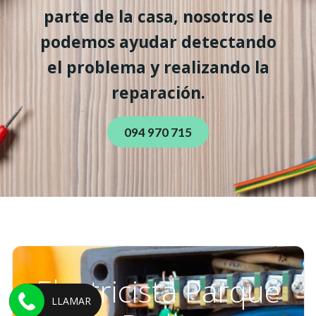
parte de la casa, nosotros le
podemos ayudar detectando
el problema y realizando la
reparación.
094 970 715
Electricista Parque
LLAMAR