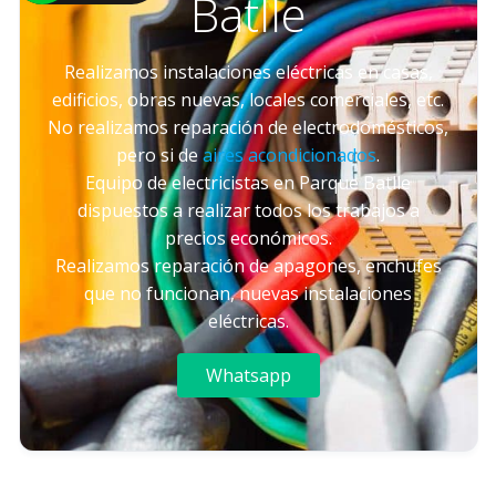
Batlle
Realizamos instalaciones eléctricas en casas,
edificios, obras nuevas, locales comerciales, etc.
No realizamos reparación de electrodomésticos,
pero si de
aires acondicionados
.
Equipo de electricistas en Parque Batlle
dispuestos a realizar todos los trabajos a
precios económicos.
Realizamos reparación de apagones, enchufes
que no funcionan, nuevas instalaciones
eléctricas.
Whatsapp