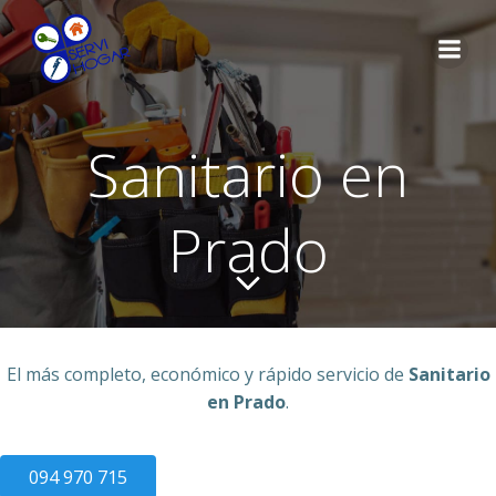
Saltar
al
contenido
Sanitario en
Prado
El más completo, económico y rápido servicio de
Sanitario
en Prado
.
094 970 715