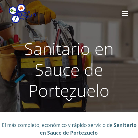
Saltar
al
contenido
Sanitario en
Sauce de
Portezuelo
El más completo, económico y rápido servicio de
Sanitario
en Sauce de Portezuelo
.