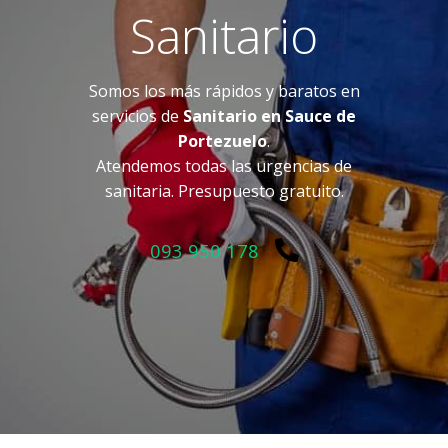
Sanitario
Somos los más rápidos y baratos en
servicios de
Sanitario en Sauce de
Portezuelo
.
Atendemos todas las urgencias de
sanitaria. Presupuesto gratuito.
093 950 178